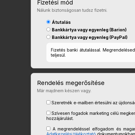
Fizetési mód
Nálunk biztonságosan tudsz fizetni.
Átutalás
Bankkártya vagy egyenleg (Barion)
Bankkártya vagy egyenleg (PayPal)
Fizetés banki átutalással. Megrendelés
teljesül.
Rendelés megerősítése
Már majdnem készen vagy.
Szeretnék e-mailben értesülni az újdonságo
Szívesen fogadok marketing célú megkere
hozzájárulást.
A megrendeléssel elfogadom és maga
Adatkezelési tájékoztató
dokumentumokban l