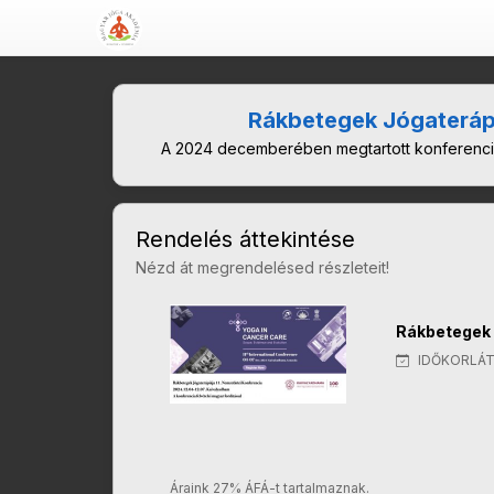
Rákbetegek Jógateráp
A 2024 decemberében megtartott konferencia
Rendelés áttekintése
Nézd át megrendelésed részleteit!
Rákbetegek 
IDŐKORLÁT
Áraink 27% ÁFÁ-t tartalmaznak.