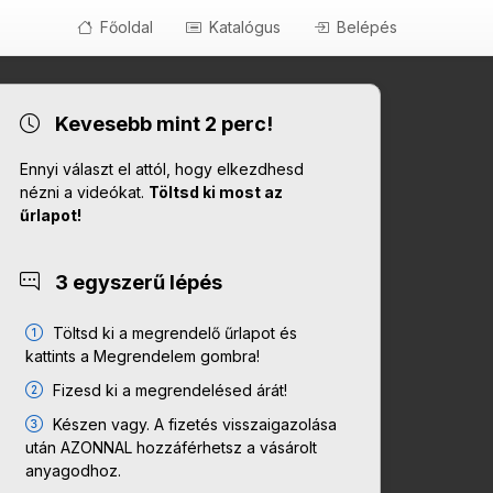
Főoldal
Katalógus
Belépés
Kevesebb mint 2 perc!
Ennyi választ el attól, hogy elkezdhesd
nézni a videókat.
Töltsd ki most az
űrlapot!
3 egyszerű lépés
Töltsd ki a megrendelő űrlapot és
kattints a Megrendelem gombra!
Fizesd ki a megrendelésed árát!
Készen vagy. A fizetés visszaigazolása
után AZONNAL hozzáférhetsz a vásárolt
anyagodhoz.