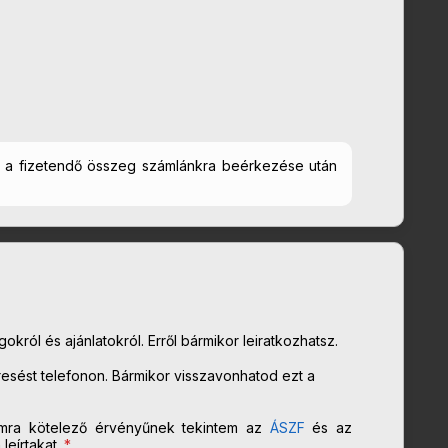
ed a fizetendő összeg számlánkra beérkezése után
król és ajánlatokról. Erről bármikor leiratkozhatsz.
sést telefonon. Bármikor visszavonhatod ezt a
mra kötelező érvényűnek tekintem az
ÁSZF
és az
eírtakat.
*